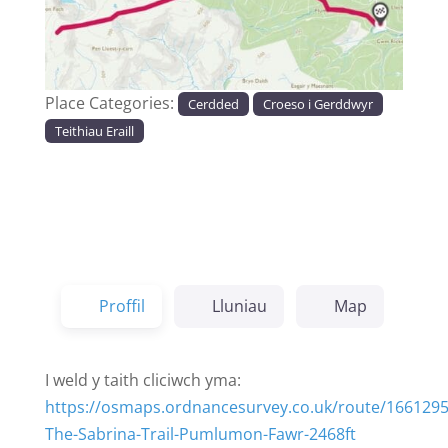
Previous
Next
Place Categories:
Cerdded
Croeso i Gerddwyr
Teithiau Eraill
Proffil
Lluniau
Map
I weld y taith cliciwch yma:
https://osmaps.ordnancesurvey.co.uk/route/1661295
The-Sabrina-Trail-Pumlumon-Fawr-2468ft