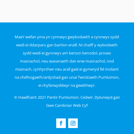
Mae’r wefan yma yn cynnwys gwybodaeth a cynnwys sydd
wedi ei ddarparu gan bartïon eraill. Ni chaiff y wybodaeth
sydd wedi ei gynnwys am berson benodol, proses
masnachol, neu wasanaeth dan enw masnachol, nod
masnach, cynhyrchwr neu arall gael ei gymeryd fel moliant
na chefnogaeth/ardystiad gan unai Twristiaeth Pumlumon,
ei chyfarwyddwyr na gweithwyr.
© Hawlfraint 2021 Pentir Pumlumon. Cedwir. Dylunwyd gan
Gwe Cambrian Web Cyf