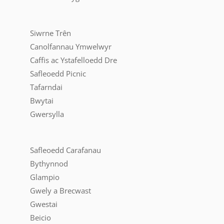
Siwrne Trên
Canolfannau Ymwelwyr
Caffis ac Ystafelloedd Dre
Safleoedd Picnic
Tafarndai
Bwytai
Gwersylla
Safleoedd Carafanau
Bythynnod
Glampio
Gwely a Brecwast
Gwestai
Beicio